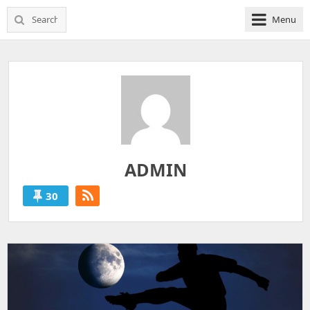
Search
Menu
for:
ADMIN
30
ADMIN
'S
POSTS