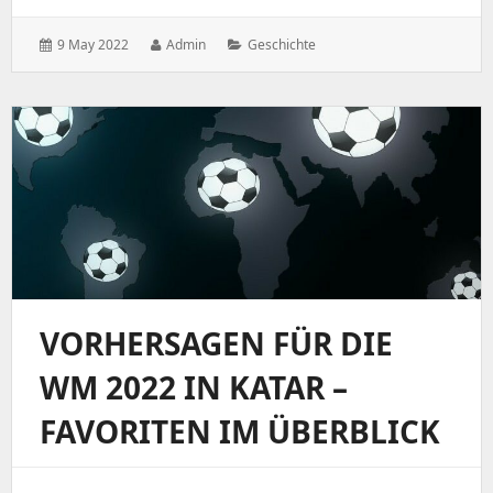
Posted
Author:
Categories:
9 May 2022
Admin
Geschichte
on:
VORHERSAGEN FÜR DIE
WM 2022 IN KATAR –
FAVORITEN IM ÜBERBLICK