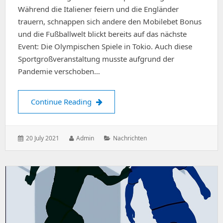
Während die Italiener feiern und die Engländer
trauern, schnappen sich andere den Mobilebet Bonus
und die Fußballwelt blickt bereits auf das nächste
Event: Die Olympischen Spiele in Tokio. Auch diese
Sportgroßveranstaltung musste aufgrund der
Pandemie verschoben…
Prognosen für den Fußball bei den O
Continue Reading
Posted
Author:
Categories:
20 July 2021
Admin
Nachrichten
on: