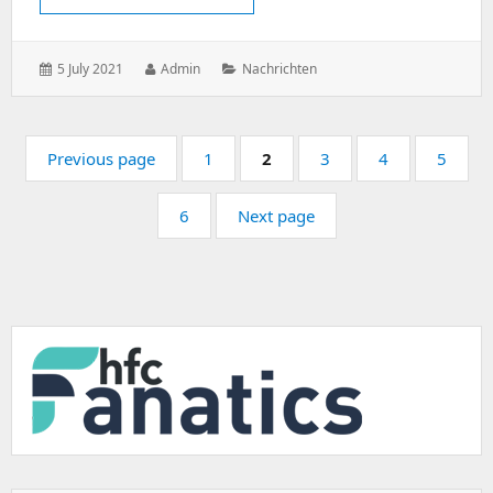
Posted
Author:
Categories:
5 July 2021
Admin
Nachrichten
on:
Pagination
Page:
Page:
Page:
Page:
Page:
Previous page
1
2
3
4
5
Page:
6
Next page