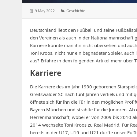
Posted
Categories:
9 May 2022
Geschichte
on:
Deutschland liebt den Fußball und seine Fußballspie
den Vereinen als auch in der Nationalmannschaft g
Karriere konnte man ihn nicht übersehen und auch h
Toni Kroos, nicht nur ein begnadeter Spieler, auch 
aus? Erfahre in dem folgenden Artikel mehr über 
Karriere
Die Karriere des im Jahr 1990 geborenen Starspiel
Greifswalder SC nach fünf Jahren verließ und mit 
öffnete sich für ihn die Tür in den möglichen Profi
Bayern München und strahlte für die Junioren. Ab 
Herrenmannschaft, wobei er von 2009 bis 2010 al
2014 wechselte Toni Kroos zu Real Madrid. Für Real
bereits in der U17, U19 und U21 durfte unser Fußb