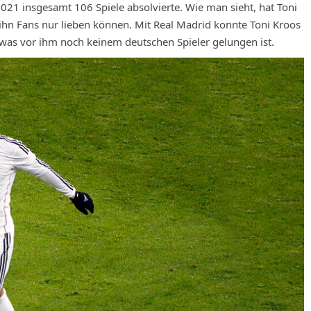
2021 insgesamt 106 Spiele absolvierte. Wie man sieht, hat Toni
r ihn Fans nur lieben können. Mit Real Madrid konnte Toni Kroos
was vor ihm noch keinem deutschen Spieler gelungen ist.