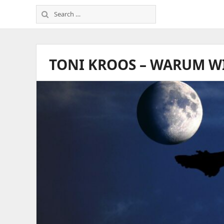
Search
for:
TONI KROOS – WARUM WI