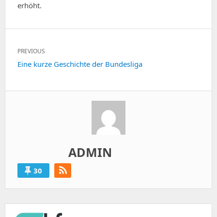
erhöht.
Post
PREVIOUS
navigation
Previous
Eine kurze Geschichte der Bundesliga
post:
ADMIN
30