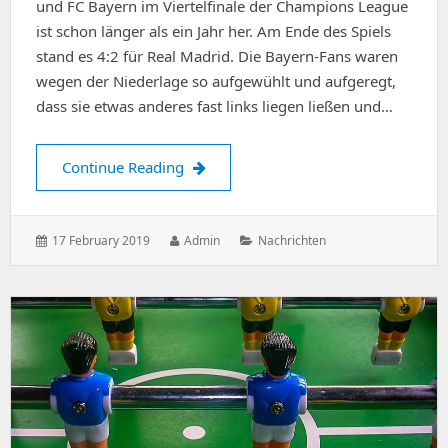
und FC Bayern im Viertelfinale der Champions League
ist schon länger als ein Jahr her. Am Ende des Spiels
stand es 4:2 für Real Madrid. Die Bayern-Fans waren
wegen der Niederlage so aufgewühlt und aufgeregt,
dass sie etwas anderes fast links liegen ließen und…
Manuel Neuer – Fit für ein Comeback
Continue Reading
Posted
Author:
Categories:
17 February 2019
Admin
Nachrichten
on: