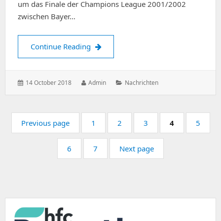
um das Finale der Champions League 2001/2002
zwischen Bayer…
Die Erfolgsgeschichte Bayer Leverkus
Continue Reading
Posted
Author:
Categories:
14 October 2018
Admin
Nachrichten
on:
Pagination
Page:
Page:
Page:
Page:
Page:
Previous page
1
2
3
4
5
Page:
Page:
6
7
Next page