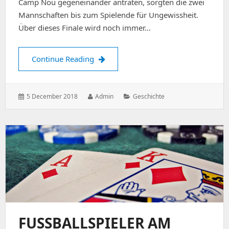
Camp Nou gegeneinander antraten, sorgten die zwei
Mannschaften bis zum Spielende für Ungewissheit.
Über dieses Finale wird noch immer…
Ein Alptraum im Camp Nou
Continue Reading
Posted
Author:
Categories:
5 December 2018
Admin
Geschichte
on:
FUSSBALLSPIELER AM Z