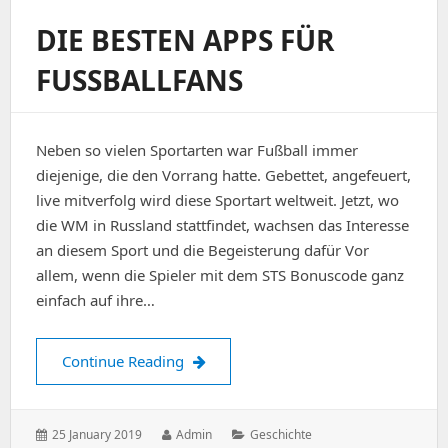
DIE BESTEN APPS FÜR
FUSSBALLFANS
Neben so vielen Sportarten war Fußball immer
diejenige, die den Vorrang hatte. Gebettet, angefeuert,
live mitverfolg wird diese Sportart weltweit. Jetzt, wo
die WM in Russland stattfindet, wachsen das Interesse
an diesem Sport und die Begeisterung dafür Vor
allem, wenn die Spieler mit dem STS Bonuscode ganz
einfach auf ihre…
Die besten Apps für Fußballfans
Continue Reading
Posted
Author:
Categories:
25 January 2019
Admin
Geschichte